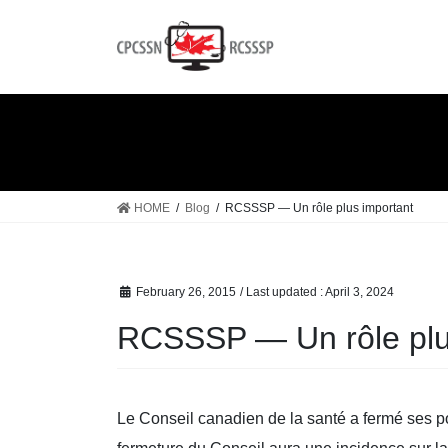
Skip
Skip
to
to
the
the
content
Navigation
HOME
Blog
RCSSSP — Un rôle plus important
February 26, 2015
/ Last updated :
April 3, 2024
RCSSSP — Un rôle plu
Le Conseil canadien de la santé a fermé ses p