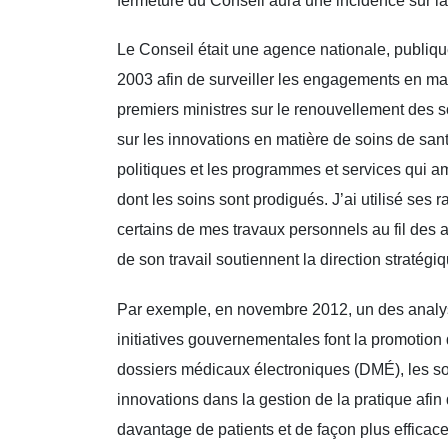
fermeture du Conseil aura une incidence sur la
Le Conseil était une agence nationale, publiq
2003 afin de surveiller les engagements en mat
premiers ministres sur le renouvellement des soin
sur les innovations en matière de soins de san
politiques et les programmes et services qui am
dont les soins sont prodigués. J’ai utilisé ses 
certains de mes travaux personnels au fil des an
de son travail soutiennent la direction straté
Par exemple, en novembre 2012, un des analyste
initiatives gouvernementales font la promotio
dossiers médicaux électroniques (DMÉ), les soin
innovations dans la gestion de la pratique afin
davantage de patients et de façon plus efficace