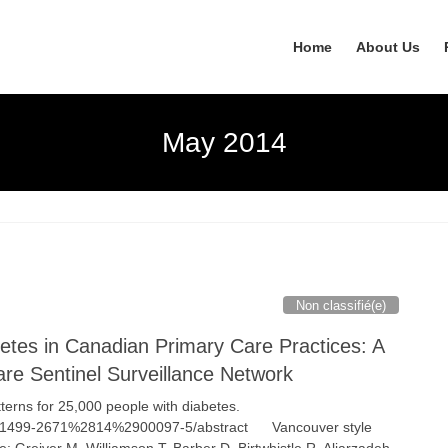
Home
About Us
May 2014
Non classifié(e)
etes in Canadian Primary Care Practices: A
re Sentinel Surveillance Network
tterns for 25,000 people with diabetes.
le/S1499-2671%2814%2900097-5/abstract Vancouver style
ce: Greiver M, Williamson T, Barber D, Birtwhistle R, Aliarzadeh