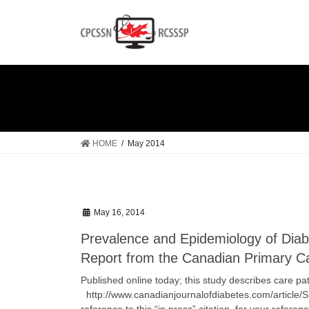
Skip
Skip
to
to
the
the
content
Navigation
HOME
May 2014
May 16, 2014
Prevalence and Epidemiology of Diab
Report from the Canadian Primary Ca
Published online today; this study describes care pa
http://www.canadianjournalofdiabetes.com/artic
reference to this “in press” citation for your referen